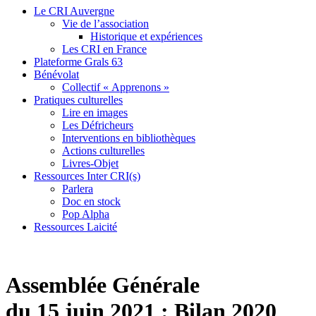
Le CRI Auvergne
Vie de l’association
Historique et expériences
Les CRI en France
Plateforme Grals 63
Bénévolat
Collectif « Apprenons »
Pratiques culturelles
Lire en images
Les Défricheurs
Interventions en bibliothèques
Actions culturelles
Livres-Objet
Ressources Inter CRI(s)
Parlera
Doc en stock
Pop Alpha
Ressources Laicité
Assemblée Générale
du 15 juin 2021 : Bilan 2020