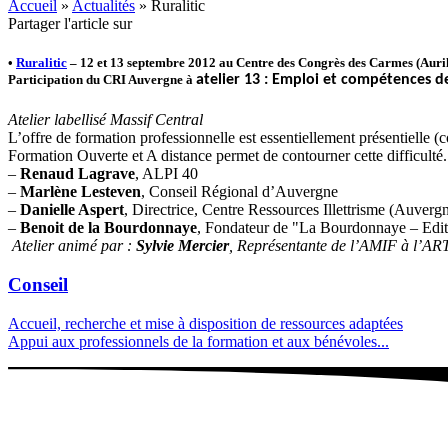
Accueil
»
Actualités
»
Ruralitic
Partager l'article sur
•
Ruralitic
– 12 et 13 septembre 2012 au Centre des Congrès des Carmes (Auril
Participation du CRI Auvergne à
atelier 13 : Emploi et compétences 
Atelier labellisé Massif Central
L’offre de formation professionnelle est essentiellement présentielle (co
Formation Ouverte et A distance permet de contourner cette difficulté. 
–
Renaud Lagrave
, ALPI 40
–
Marlène Lesteven
, Conseil Régional d’Auvergne
–
Danielle Aspert
, Directrice, Centre Ressources Illettrisme (Auverg
–
Benoit de la Bourdonnaye
, Fondateur de "La Bourdonnaye – Edi
Atelier animé par :
Sylvie Mercier
, Représentante de l’AMIF à l’AR
Conseil
Accueil, recherche et mise à disposition de ressources adaptées
Appui aux professionnels de la formation et aux bénévoles...