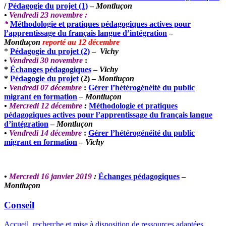
/
Pédagogie du
projet (1)
–
Montluçon
•
Vendredi 23 novembre :
*
Méthodologie et pratiques pédagogiques actives pour
l’apprentissage du français langue d’intégration
–
Montluçon
reporté au 12 décembre
*
Pédagogie du projet (2)
–
Vichy
•
Vendredi 30 novembre
:
*
Échanges pédagogiques
–
Vichy
*
Pédagogie du projet
(2) –
Montluçon
•
Vendredi 07 décembre
:
Gérer l’hétérogénéité du public
migrant en formation
–
Montluçon
•
Mercredi 12 décembre
:
Méthodologie et pratiques
pédagogiques actives pour l’apprentissage du français langue
d’intégration
–
Montluçon
•
Vendredi 14 décembre
:
Gérer l’hétérogénéité du public
migrant en formation
–
Vichy
•
Mercredi 16 janvier 2019
:
Échanges pédagogiques
–
Montluçon
Conseil
Accueil, recherche et mise à disposition de ressources adaptées