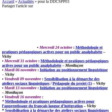
Accueil
»
Actualités
»
pour la DDCSPP03
Partager l'article sur
•
Mercredi 24 octobre
:
Méthodologie et
pratiques pédagogiques actives pour un public analphabète
–
Vichy
•
Mercredi 31 octobre
:
Méthodologie et pratiques pédagogiques
actives pour un public analphabète
–
Montluçon
•
Mardi 06 novembre
:
Initiation au positionnement linguistique
–
Vichy
•
Vendredi 09 novembre
:
Sensibilisation à la démarche des
ateliers sociaux linguistiques
/
Pédagogie du projet (1)
–
Vichy
•
Mardi 13 novembre
:
Initiation au positionnement linguistique
–
Montluçon
•
Vendredi 16 novembre :
*
Méthodologie et pratiques pédagogiques actives pour
l’apprentissage du français
langue d’intégration
–
Vichy
*
Sensibilisation à la démarche des ateliers sociaux linguistiques