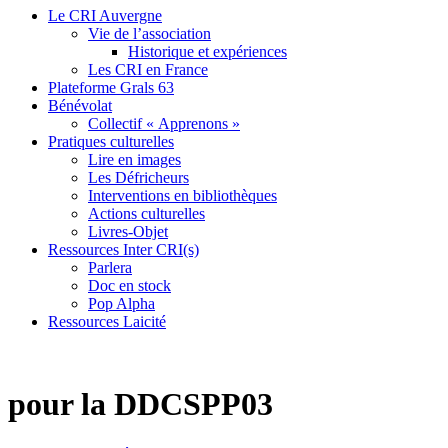
Le CRI Auvergne
Vie de l’association
Historique et expériences
Les CRI en France
Plateforme Grals 63
Bénévolat
Collectif « Apprenons »
Pratiques culturelles
Lire en images
Les Défricheurs
Interventions en bibliothèques
Actions culturelles
Livres-Objet
Ressources Inter CRI(s)
Parlera
Doc en stock
Pop Alpha
Ressources Laicité
pour la DDCSPP03