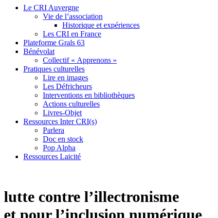
Le CRI Auvergne
Vie de l’association
Historique et expériences
Les CRI en France
Plateforme Grals 63
Bénévolat
Collectif « Apprenons »
Pratiques culturelles
Lire en images
Les Défricheurs
Interventions en bibliothèques
Actions culturelles
Livres-Objet
Ressources Inter CRI(s)
Parlera
Doc en stock
Pop Alpha
Ressources Laicité
lutte contre l’illectronisme
et pour l’inclusion numérique