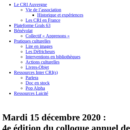
Le CRI Auvergne
Vie de l’association
Historique et expériences
Les CRI en France
Plateforme Grals 63
Bénévolat
Collectif « Apprenons »
Pratiques culturelles
Lire en images
Les Défricheurs
Interventions en bibliothèques
Actions culturelles
Livres-Objet
Ressources Inter CRI(s)
Parlera
Doc en stock
Pop Alpha
Ressources Laicité
Mardi 15 décembre 2020 :
4e édition du colloque annuel de 