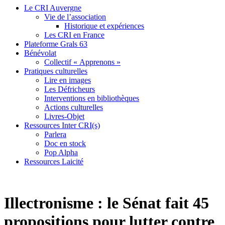
Le CRI Auvergne
Vie de l’association
Historique et expériences
Les CRI en France
Plateforme Grals 63
Bénévolat
Collectif « Apprenons »
Pratiques culturelles
Lire en images
Les Défricheurs
Interventions en bibliothèques
Actions culturelles
Livres-Objet
Ressources Inter CRI(s)
Parlera
Doc en stock
Pop Alpha
Ressources Laicité
Illectronisme : le Sénat fait 45
propositions pour lutter contre