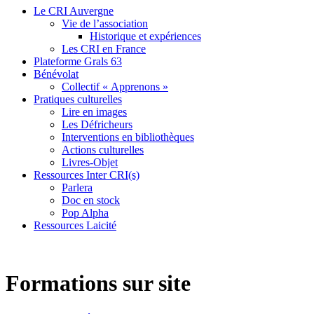
Le CRI Auvergne
Vie de l’association
Historique et expériences
Les CRI en France
Plateforme Grals 63
Bénévolat
Collectif « Apprenons »
Pratiques culturelles
Lire en images
Les Défricheurs
Interventions en bibliothèques
Actions culturelles
Livres-Objet
Ressources Inter CRI(s)
Parlera
Doc en stock
Pop Alpha
Ressources Laicité
Formations sur site