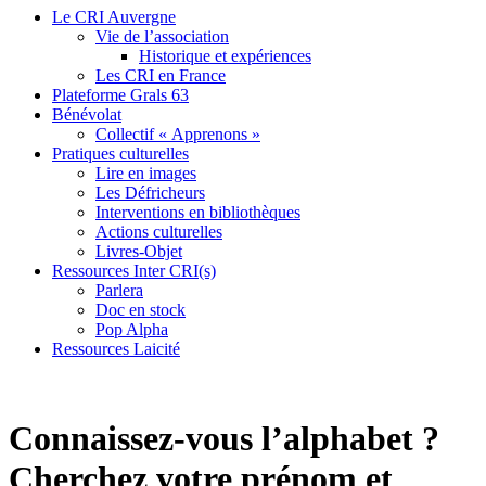
Le CRI Auvergne
Vie de l’association
Historique et expériences
Les CRI en France
Plateforme Grals 63
Bénévolat
Collectif « Apprenons »
Pratiques culturelles
Lire en images
Les Défricheurs
Interventions en bibliothèques
Actions culturelles
Livres-Objet
Ressources Inter CRI(s)
Parlera
Doc en stock
Pop Alpha
Ressources Laicité
Connaissez-vous l’alphabet ?
Cherchez votre prénom et