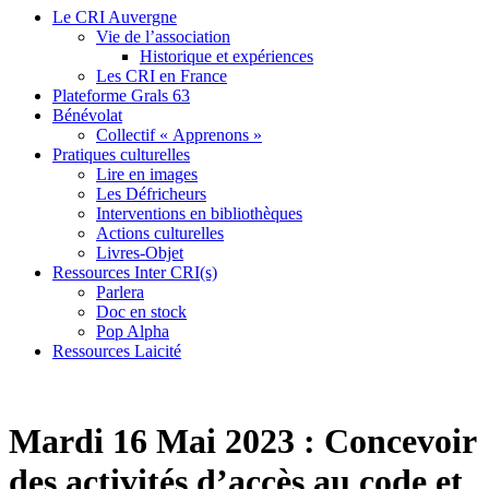
Le CRI Auvergne
Vie de l’association
Historique et expériences
Les CRI en France
Plateforme Grals 63
Bénévolat
Collectif « Apprenons »
Pratiques culturelles
Lire en images
Les Défricheurs
Interventions en bibliothèques
Actions culturelles
Livres-Objet
Ressources Inter CRI(s)
Parlera
Doc en stock
Pop Alpha
Ressources Laicité
Mardi 16 Mai 2023 : Concevoir
des activités d’accès au code et