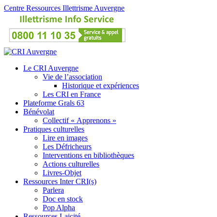
Centre Ressources Illettrisme Auvergne
Le CRI Auvergne
Vie de l’association
Historique et expériences
Les CRI en France
Plateforme Grals 63
Bénévolat
Collectif « Apprenons »
Pratiques culturelles
Lire en images
Les Défricheurs
Interventions en bibliothèques
Actions culturelles
Livres-Objet
Ressources Inter CRI(s)
Parlera
Doc en stock
Pop Alpha
Ressources Laicité