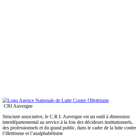
CRI Auvergne
Structure associative, le C.R.I. Auvergne est un outil à dimension
interdépartemental au service à la fois des décideurs institutionnels,
des professionnels et du grand public, dans le cadre de la lutte contre
l’illettrisme et l’analphabétisme
Sans oublier...
Nous trouver
6, Rue du Clos Notre Dame
63000 - Clermont-Ferrand
Tél : 04 73 90 48 16
contact@cri-auvergne.org
© 2026 CRI Auvergne
Crédits
Mentions légales
Contact
Les cookies assurent le bon fonctionnement de notre site Internet.