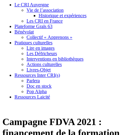
Le CRI Auvergne
Vie de l’association
Historique et expériences
Les CRI en France
Plateforme Grals 63
Bénévolat
Collectif « Apprenons »
Pratiques culturelles
Lire en images
Les Défricheurs
Interventions en bibliothèques
Actions culturelles
Livres-Objet
Ressources Inter CRI(s)
Parlera
Doc en stock
Pop Alpha
Ressources Laicité
Campagne FDVA 2021 :
financement de la formation