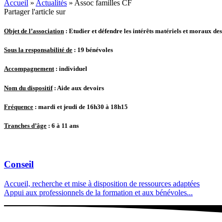
Accueil
»
Actualités
»
Assoc familles CF
Partager l'article sur
Objet de l’association
: Etudier et défendre les intérêts matériels et moraux des
Sous la responsabilité de
: 19 bénévoles
Accompagnement
: individuel
Nom du dispositif
: Aide aux devoirs
Fréquence
: mardi et jeudi de 16h30 à 18h15
Tranches d’âge
: 6 à 11 ans
Conseil
Accueil, recherche et mise à disposition de ressources adaptées
Appui aux professionnels de la formation et aux bénévoles...