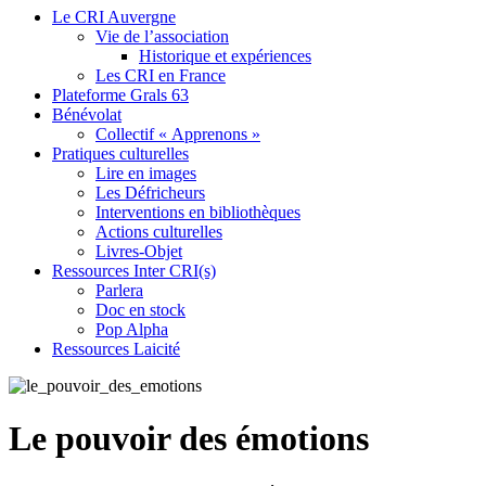
Le CRI Auvergne
Vie de l’association
Historique et expériences
Les CRI en France
Plateforme Grals 63
Bénévolat
Collectif « Apprenons »
Pratiques culturelles
Lire en images
Les Défricheurs
Interventions en bibliothèques
Actions culturelles
Livres-Objet
Ressources Inter CRI(s)
Parlera
Doc en stock
Pop Alpha
Ressources Laicité
Le pouvoir des émotions