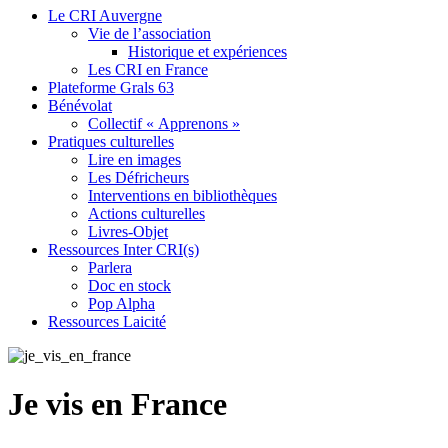
Le CRI Auvergne
Vie de l’association
Historique et expériences
Les CRI en France
Plateforme Grals 63
Bénévolat
Collectif « Apprenons »
Pratiques culturelles
Lire en images
Les Défricheurs
Interventions en bibliothèques
Actions culturelles
Livres-Objet
Ressources Inter CRI(s)
Parlera
Doc en stock
Pop Alpha
Ressources Laicité
Je vis en France