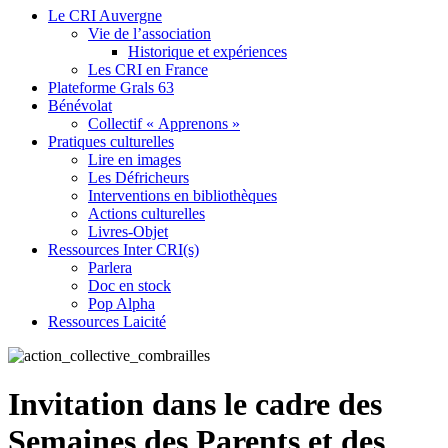
Le CRI Auvergne
Vie de l’association
Historique et expériences
Les CRI en France
Plateforme Grals 63
Bénévolat
Collectif « Apprenons »
Pratiques culturelles
Lire en images
Les Défricheurs
Interventions en bibliothèques
Actions culturelles
Livres-Objet
Ressources Inter CRI(s)
Parlera
Doc en stock
Pop Alpha
Ressources Laicité
Invitation dans le cadre des
Semaines des Parents et des