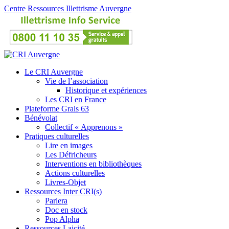
Centre Ressources Illettrisme Auvergne
Le CRI Auvergne
Vie de l’association
Historique et expériences
Les CRI en France
Plateforme Grals 63
Bénévolat
Collectif « Apprenons »
Pratiques culturelles
Lire en images
Les Défricheurs
Interventions en bibliothèques
Actions culturelles
Livres-Objet
Ressources Inter CRI(s)
Parlera
Doc en stock
Pop Alpha
Ressources Laicité