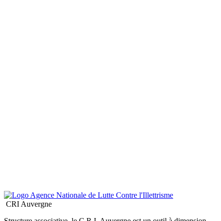
CRI Auvergne
Structure associative, le C.R.I. Auvergne est un outil à dimension
interdépartemental au service à la fois des décideurs institutionnels,
des professionnels et du grand public, dans le cadre de la lutte contre
l’illettrisme et l’analphabétisme
Sans oublier...