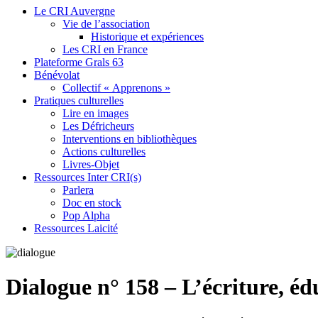
Le CRI Auvergne
Vie de l’association
Historique et expériences
Les CRI en France
Plateforme Grals 63
Bénévolat
Collectif « Apprenons »
Pratiques culturelles
Lire en images
Les Défricheurs
Interventions en bibliothèques
Actions culturelles
Livres-Objet
Ressources Inter CRI(s)
Parlera
Doc en stock
Pop Alpha
Ressources Laicité
Dialogue n° 158 – L’écriture, éd