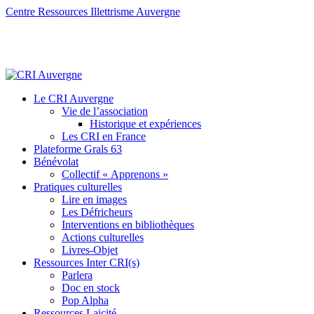
Centre Ressources Illettrisme Auvergne
Le CRI Auvergne
Vie de l’association
Historique et expériences
Les CRI en France
Plateforme Grals 63
Bénévolat
Collectif « Apprenons »
Pratiques culturelles
Lire en images
Les Défricheurs
Interventions en bibliothèques
Actions culturelles
Livres-Objet
Ressources Inter CRI(s)
Parlera
Doc en stock
Pop Alpha
Ressources Laicité