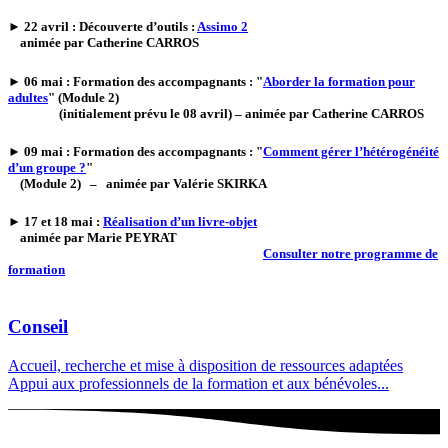
►
22 avril
: Découverte d’outils :
Assimo 2
animée par Catherine CARROS
►
06 mai
: Formation des accompagnants : "
Aborder la formation pour
adultes
" (Module 2)
(initialement prévu le 08 avril) – animée par Catherine CARROS
►
09 mai
: Formation des accompagnants : "
Comment gérer l’hétérogénéité
d’un groupe ?
"
(Module 2) – animée par Valérie SKIRKA
►
17 et 18 mai
:
Réalisation d’un livre-objet
animée par Marie PEYRAT
Consulter notre programme de
formation
Conseil
Accueil, recherche et mise à disposition de ressources adaptées
Appui aux professionnels de la formation et aux bénévoles...