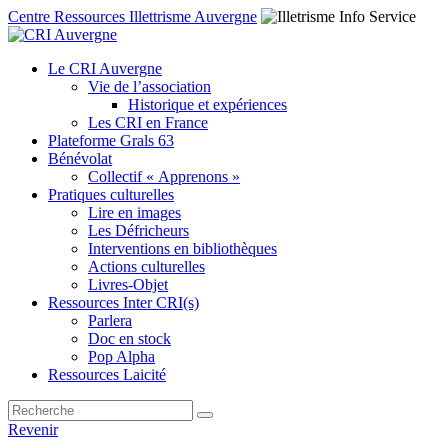
Centre Ressources Illettrisme Auvergne
Le CRI Auvergne
Vie de l’association
Historique et expériences
Les CRI en France
Plateforme Grals 63
Bénévolat
Collectif « Apprenons »
Pratiques culturelles
Lire en images
Les Défricheurs
Interventions en bibliothèques
Actions culturelles
Livres-Objet
Ressources Inter CRI(s)
Parlera
Doc en stock
Pop Alpha
Ressources Laicité
Revenir