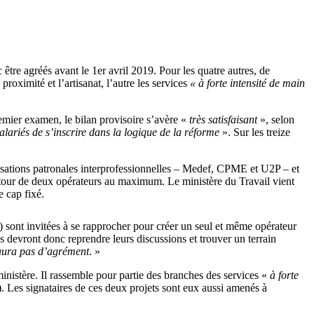
 être agréés avant le 1er avril 2019. Pour les quatre autres, de
roximité et l’artisanat, l’autre les services
« à forte intensité de main
emier examen, le bilan provisoire s’avère «
très satisfaisant
», selon
salariés de s’inscrire dans la logique de la réforme
». Sur les treize
anisations patronales interprofessionnelles – Medef, CPME et U2P – et
autour de deux opérateurs au maximum. Le ministère du Travail vient
e cap fixé.
) sont invitées à se rapprocher pour créer un seul et même opérateur
 devront donc reprendre leurs discussions et trouver un terrain
y aura pas d’agrément
. »
inistère. Il rassemble pour partie des branches des services «
à forte
. Les signataires de ces deux projets sont eux aussi amenés à