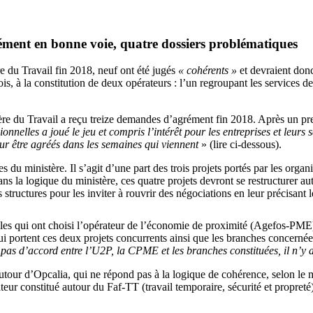
ment en bonne voie, quatre dossiers problématiques
e du Travail fin 2018, neuf ont été jugés
« cohérents »
et devraient donc
, à la constitution de deux opérateurs : l’un regroupant les services de p
ère du Travail a reçu treize demandes d’agrément fin 2018. Après un pr
nnelles a joué le jeu et compris l’intérêt pour les entreprises et leurs 
ur être agréés dans les semaines qui viennent
» (lire ci-dessous).
 du ministère. Il s’agit d’une part des trois projets portés par les org
ns la logique du ministère, ces quatre projets devront se restructurer 
tructures pour les inviter à rouvrir des négociations en leur précisant l
elles qui ont choisi l’opérateur de l’économie de proximité (Agefos-PME
 portent ces deux projets concurrents ainsi que les branches concernées
a pas d’accord entre l’U2P, la CPME et les branches constituées, il n’
tour d’Opcalia, qui ne répond pas à la logique de cohérence, selon le m
ur constitué autour du Faf-TT (travail temporaire, sécurité et propreté)