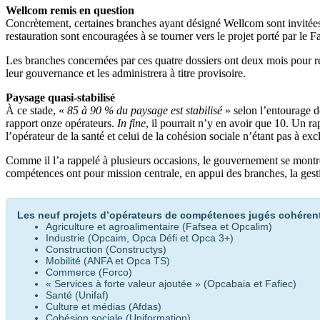
Wellcom remis en question
Concrètement, certaines branches ayant désigné Wellcom sont invitées à
restauration sont encouragées à se tourner vers le projet porté par le F
Les branches concernées par ces quatre dossiers ont deux mois pour rev
leur gouvernance et les administrera à titre provisoire.
Paysage quasi-stabilisé
À ce stade, «
85 à 90 % du paysage est stabilisé
» selon l’entourage d
rapport onze opérateurs.
In fine
, il pourrait n’y en avoir que 10. Un 
l’opérateur de la santé et celui de la cohésion sociale n’étant pas à exc
Comme il l’a rappelé à plusieurs occasions, le gouvernement se montrer
compétences ont pour mission centrale, en appui des branches, la ges
Les neuf projets d’opérateurs de compétences jugés cohérent
Agriculture et agroalimentaire (Fafsea et Opcalim)
Industrie (Opcaim, Opca Défi et Opca 3+)
Construction (Constructys)
Mobilité (ANFA et Opca TS)
Commerce (Forco)
« Services à forte valeur ajoutée » (Opcabaia et Fafiec)
Santé (Unifaf)
Culture et médias (Afdas)
Cohésion sociale (Uniformation)