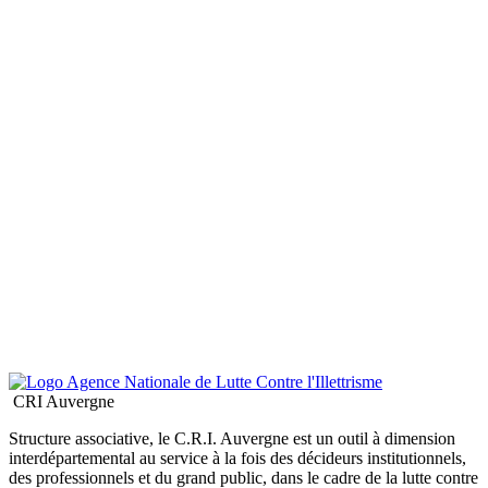
CRI Auvergne
Structure associative, le C.R.I. Auvergne est un outil à dimension
interdépartemental au service à la fois des décideurs institutionnels,
des professionnels et du grand public, dans le cadre de la lutte contre
l’illettrisme et l’analphabétisme
Sans oublier...
Nous trouver
6, Rue du Clos Notre Dame