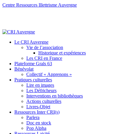
Centre Ressources Illettrisme Auvergne
Le CRI Auvergne
Vie de l’association
Historique et expériences
Les CRI en France
Plateforme Grals 63
Bénévolat
Collectif « Apprenons »
Pratiques culturelles
Lire en images
Les Défricheurs
Interventions en bibliothèques
Actions culturelles
Livres-Objet
Ressources Inter CRI(s)
Parlera
Doc en stock
Pop Alpha
Ressources Laicité