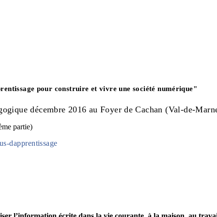
entissage pour construire et vivre une société numérique"
édagogique décembre 2016 au Foyer de Cachan (Val-de-Marn
ème partie)
us-dapprentissage
ser l’information écrite dans la vie courante, à la maison, au travail