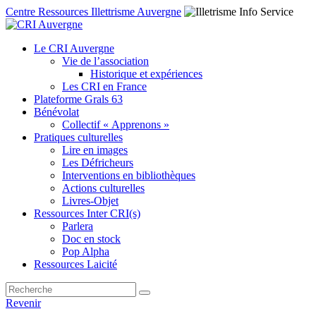
Centre Ressources Illettrisme Auvergne
Le CRI Auvergne
Vie de l’association
Historique et expériences
Les CRI en France
Plateforme Grals 63
Bénévolat
Collectif « Apprenons »
Pratiques culturelles
Lire en images
Les Défricheurs
Interventions en bibliothèques
Actions culturelles
Livres-Objet
Ressources Inter CRI(s)
Parlera
Doc en stock
Pop Alpha
Ressources Laicité
Revenir