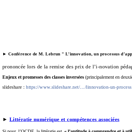
► Conférence de M. Lebrun " L’innovation, un processus d’appr
prononcée lors de la remise des prix de l’i-novation p
Enjeux et promesses des classes inversées
(principalement en deuxi
slideshare :
https://www.slideshare.net/…/linnovation-un-process
►
Littératie numérique et compétences associées
Si pour l’OCDE la littératie est
« l’aptitude à comprendre et à utili