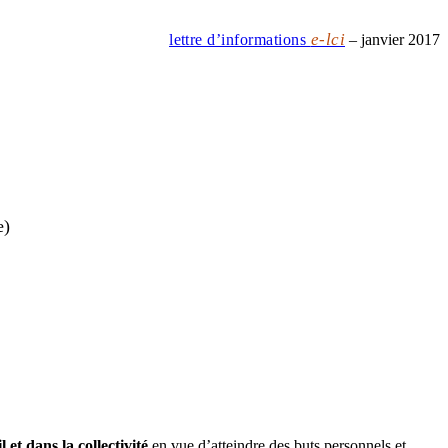
e-lci
lettre d’informations
– janvier 2017
e)
 et dans la collectivité
en vue d’atteindre des buts personnels et