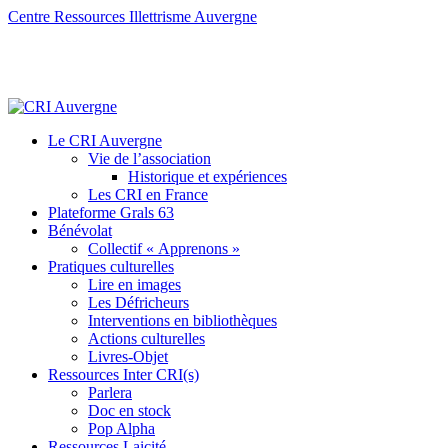
Centre Ressources Illettrisme Auvergne
Le CRI Auvergne
Vie de l’association
Historique et expériences
Les CRI en France
Plateforme Grals 63
Bénévolat
Collectif « Apprenons »
Pratiques culturelles
Lire en images
Les Défricheurs
Interventions en bibliothèques
Actions culturelles
Livres-Objet
Ressources Inter CRI(s)
Parlera
Doc en stock
Pop Alpha
Ressources Laicité