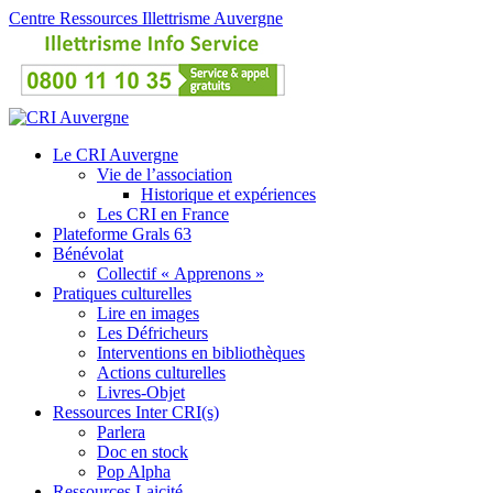
Centre Ressources Illettrisme Auvergne
Le CRI Auvergne
Vie de l’association
Historique et expériences
Les CRI en France
Plateforme Grals 63
Bénévolat
Collectif « Apprenons »
Pratiques culturelles
Lire en images
Les Défricheurs
Interventions en bibliothèques
Actions culturelles
Livres-Objet
Ressources Inter CRI(s)
Parlera
Doc en stock
Pop Alpha
Ressources Laicité