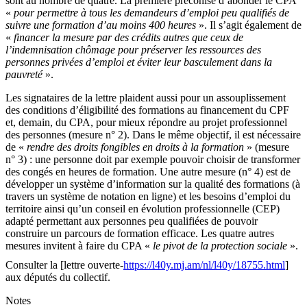
sont au nombre de quatre. La première préconise d’abonder le CPA
«
pour permettre à tous les demandeurs d’emploi peu qualifiés de
suivre une formation d’au moins 400 heures
». Il s’agit également de
«
financer la mesure par des crédits autres que ceux de
l’indemnisation chômage pour préserver les ressources des
personnes privées d’emploi et éviter leur basculement dans la
pauvreté
».
Les signataires de la lettre plaident aussi pour un assouplissement
des conditions d’éligibilité des formations au financement du CPF
et, demain, du CPA, pour mieux répondre au projet professionnel
des personnes (mesure n° 2). Dans le même objectif, il est nécessaire
de «
rendre des droits fongibles en droits à la formation
» (mesure
n° 3) : une personne doit par exemple pouvoir choisir de transformer
des congés en heures de formation. Une autre mesure (n° 4) est de
développer un système d’information sur la qualité des formations (à
travers un système de notation en ligne) et les besoins d’emploi du
territoire ainsi qu’un conseil en évolution professionnelle (CEP)
adapté permettant aux personnes peu qualifiées de pouvoir
construire un parcours de formation efficace. Les quatre autres
mesures invitent à faire du CPA «
le pivot de la protection sociale
».
Consulter la [lettre ouverte-
https://l40y.mj.am/nl/l40y/18755.html
]
aux députés du collectif.
Notes