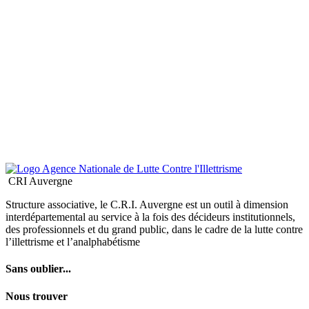
CRI Auvergne
Structure associative, le C.R.I. Auvergne est un outil à dimension
interdépartemental au service à la fois des décideurs institutionnels,
des professionnels et du grand public, dans le cadre de la lutte contre
l’illettrisme et l’analphabétisme
Sans oublier...
Nous trouver
6, Rue du Clos Notre Dame
63000 - Clermont-Ferrand
Tél : 04 73 90 48 16
contact@cri-auvergne.org
© 2026 CRI Auvergne