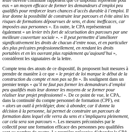
lettre ouverte commune rappellent que ce dispositif représente pour
eux «
un moyen efficace de former les demandeurs d’emploi peu
qualifiés pour renforcer leurs chances d’accès durable à l’emploi. Il
leur donne la possibilité de construire leur parcours et évite ainsi les
risques de formations dépourvues de sens, et donc inefficaces, car
imposées aux personnes
». En outre, le CPA représenterait
également «
un levier très fort de sécurisation des parcours par une
meilleure couverture sociale
». «
Il peut permettre d’améliorer
significativement les droits de chacun d’entre nous, et en particulier
des plus précaires professionnellement, en rendant les droits
portables et en les ouvrant plus rapidement qu’aujourd’hui
»,
considèrent les signataires de la lettre.
Compte tenu des atouts de ce dispositif, ils proposent huit mesures à
prendre de manière à ce que «
le projet de loi marque le début de la
construction du compte et non pas sa fin
». Ils soulignent dans un
premier temps «
qu’il ne faut pas former les demandeurs d’emploi
peu qualifiés mais leur donner les moyens de se former pour
réaliser leur projet professionnel
». De ce point de vue, le CPA,
dans la continuité du compte personnel de formation (CPF), est
«
alors un outil à privilégier, donc à abonder, car il donne la
décision à la personne, lui permet de construire un parcours de
formation dans lequel elle verra du sens et s’impliquera pleinement,
car cela sera son parcours
». Les mesures préconisées par le
collectif pour une formation efficace des personnes peu qualifiées