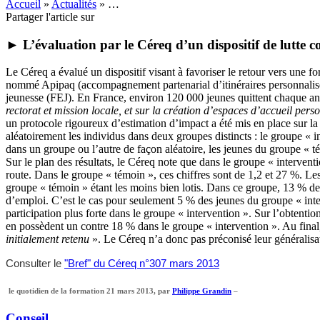
Accueil
»
Actualités
»
…
Partager l'article sur
► L’évaluation par le Céreq d’un dispositif de lutte co
Le Céreq a évalué un dispositif visant à favoriser le retour vers une f
nommé Apipaq (accompagnement partenarial d’itinéraires personnalisés v
jeunesse (FEJ). En France, environ 120 000 jeunes quittent chaque an
rectorat et mission locale, et sur la création d’espaces d’accueil per
un protocole rigoureux d’estimation d’impact a été mis en place sur l
aléatoirement les individus dans deux groupes distincts : le groupe « in
dans un groupe ou l’autre de façon aléatoire, les jeunes du groupe « 
Sur le plan des résultats, le Céreq note que dans le groupe « interven
route. Dans le groupe « témoin », ces chiffres sont de 1,2 et 27 %. Le
groupe « témoin » étant les moins bien lotis. Dans ce groupe, 13 % de
d’emploi. C’est le cas pour seulement 5 % des jeunes du groupe « inter
participation plus forte dans le groupe « intervention ». Sur l’obten
en possèdent un contre 18 % dans le groupe « intervention ». Au final
initialement retenu
». Le Céreq n’a donc pas préconisé leur généralisa
Consulter le
"Bref" du Céreq n°307 mars 2013
le quotidien de la formation 21 mars 2013, par
Philippe Grandin
–
Conseil