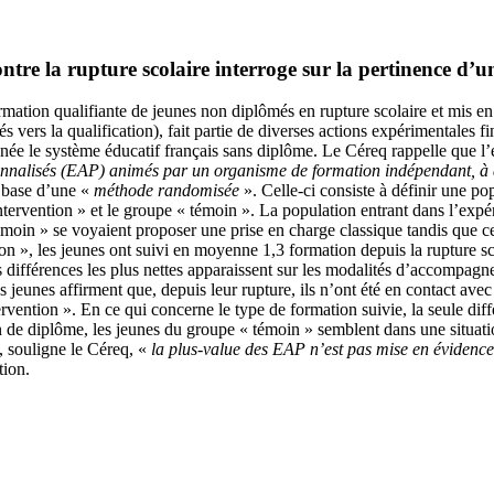
ntre la rupture scolaire interroge sur la pertinence d’un
ormation qualifiante de jeunes
non diplômés en rupture scolaire et mis en 
ers la qualification), fait partie de diverses actions expérimentales f
née le système éducatif français sans diplôme.
Le Céreq rappelle que l
sonnalisés (EAP) animés par un organisme de formation indépendant, à de
a base d’une «
méthode randomisée
». Celle-ci consiste à définir une pop
tervention » et le groupe « témoin ». La population entrant dans l’expéri
témoin » se voyaient proposer une prise en charge classique tandis que 
tion », les jeunes ont suivi en moyenne 1,3 formation depuis la rupture
s différences les plus nettes apparaissent sur les modalités d’accompag
s jeunes affirment que, depuis leur rupture, ils n’ont été en contact a
vention ». En ce qui concerne le type de formation suivie, la seule diff
tion de diplôme, les jeunes du groupe « témoin » semblent dans une situ
, souligne le Céreq, «
la plus-value des EAP n’est pas mise en évidence 
tion.