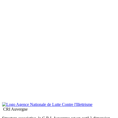
CRI Auvergne
Structure associative, le C.R.I. Auvergne est un outil à dimension
interdépartemental au service à la fois des décideurs institutionnels,
des professionnels et du grand public, dans le cadre de la lutte contre
l’illettrisme et l’analphabétisme
Sans oublier...