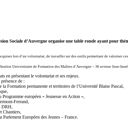
é
sion Sociale d’Auvergne organise une table ronde ayant pour thème
quises lors d’un volontariat, de travailler sur des outils permettant de valoriser ces
l’Institut Universitaire de Formation des Maîtres d’Auvergne – 36 avenue Jean-Jau
ts en présentant le volontariat et ses enjeux.
 présence de :
e la
Formation permanente et territoires de
l’Université Blaise Pascal,
ique,
u Programme européen « Jeunesse en Action »,
ermont-Ferrand,
es DRH,
 Chantiers,
 Parlement Européen des Jeunes – France.