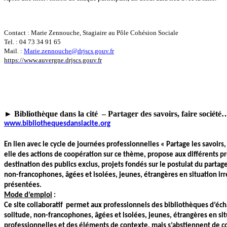
Contact :
Marie Zennouche
,
Stagiaire au Pôle Cohésion Sociale
Tel. : 04 73 34 91 65
M
ail. :
Marie.zennouche@drjscs.gouv.fr
https://www.auvergne.drjscs.gouv.fr
► Bibliothèque dans la cité – Partager des savoirs, faire société
www.bibliothequesdanslacite.org
En lien avec le cycle de journées professionnelles « Partage les savoirs
elle des actions de coopération sur ce thème, propose aux différents pro
destination des publics exclus, projets fondés sur le postulat du partag
non-francophones, âgées et isolées, jeunes, étrangères en situation ir
présentées.
Mode d’emploi
:
Ce site collaboratif permet aux professionnels des bibliothèques d’écha
solitude, non-francophones, âgées et isolées, jeunes, étrangères en sit
professionnelles et des éléments de contexte, mais s’abstiennent de co