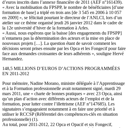
d’euros inscrits dans l’annexe financière de 2011 (AEF n°161439).
« Avec la mobilisation du FPSPP, le nombre de bénéficiaires [d’une
formation de base] a triplé en trois ans [de 3 545 en 2006 à 10 057
en 2009] », se félicitait pourtant le directeur de l’ANLCI, lors d’un
atelier sur ce thème organisé jeudi 26 janvier 2012 dans le cadre de
la 12e université d’hiver de la formation à Arles.
« Aussi, nous espérons que la baisse [des engagements du FPSPP]
n’entamera pas la détermination des acteurs et la mise en place de
nouveaux projets […]. La question étant de savoir comment les
décisions seront prises ensuite par les Opca et les Fongecif pour faire
face aux demandes croissantes de leurs adhérents », souligne Hervé
Hernandez.
148,5 MILLIONS D’EUROS D’ACTIONS PROGRAMMÉES
EN 2011-2012
Pour mémoire, Nadine Morano, ministre déléguée à l’Apprentissage
et à la Formation professionnelle avait notamment signé, mardi 29
mars 2011, une « charte de bonnes pratiques » avec 23 Opca, ainsi
qu’un plan d’action avec différents acteurs de l’emploi et de la
formation, pour lutter contre l’illettrisme (AEF n°147685). Les
signataires s’engageaient notamment à en faire une priorité et à
utiliser le RCCSP (Référentiel des compétences-clés en situation
professionnelle) (1).
Au total, pour 2011-2012, 22 Opca et Opacif et six Fongecif,