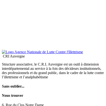
des professionnels et du grand public, dans le cadre de la lutte contre
l’illettrisme et l’analphabétisme
Sans oublier...
Nous trouver
6, Rue du Clos Notre Dame
63000 - Clermont-Ferrand
Tél : 04 73 90 48 16
contact@cri-auvergne.org
© 2026 CRI Auvergne
Crédits
Mentions légales
Contact
Les cookies assurent le bon fonctionnement de notre site Internet.
En utilisant ce dernier, vous acceptez leur utilisation.
En savoir plus
OK