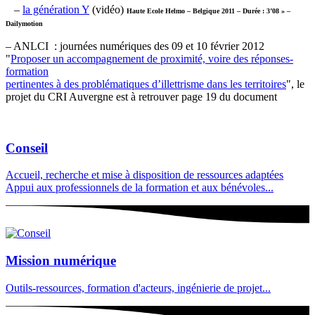
–
la génération Y
(vidéo)
Haute Ecole Helmo
– Belgique 2011
– Durée : 3’08 » –
Dailymotion
–
ANLCI : journées numériques des 09 et 10 février 2012
"
Proposer un accompagnement de proximité, voire des réponses-
formation
pertinentes à des problématiques d’illettrisme dans les territoires
", le
projet du CRI Auvergne est à retrouver page 19 du document
Conseil
Accueil, recherche et mise à disposition de ressources adaptées
Appui aux professionnels de la formation et aux bénévoles...
Mission numérique
Outils-ressources, formation d'acteurs, ingénierie de projet...