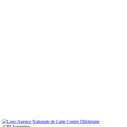
CRI Auvergne
Structure associative, le C.R.I. Auvergne est un outil à dimension
interdépartemental au service à la fois des décideurs institutionnels,
des professionnels et du grand public, dans le cadre de la lutte contre
l’illettrisme et l’analphabétisme