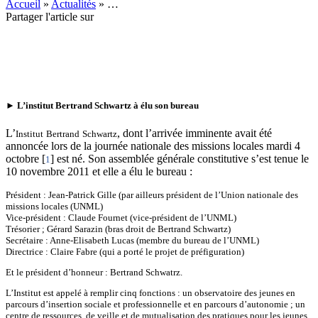
Accueil
»
Actualités
»
…
Partager l'article sur
►
L’institut Bertrand Schwartz à élu son bureau
L’
, dont l’arrivée imminente avait été
Institut
Bertrand
Schwartz
annoncée lors de la journée nationale des missions locales mardi 4
octobre [
] est né. Son assemblée générale constitutive s’est tenue le
1
10 novembre 2011 et elle a élu le bureau :
Président : Jean-Patrick Gille (par ailleurs président de l’Union nationale des
missions locales (UNML)
Vice-président : Claude Fournet (vice-président de l’UNML)
Trésorier ; Gérard Sarazin (bras droit de
Bertrand
Schwartz
)
Secrétaire : Anne-Elisabeth Lucas (membre du bureau de l’UNML)
Directrice : Claire Fabre (qui a porté le projet de préfiguration)
Et le président d’honneur :
Bertrand
Schwatrz.
L’
Institut
est appelé à remplir cinq fonctions : un observatoire des jeunes en
parcours d’insertion sociale et professionnelle et en parcours d’autonomie ; un
centre de ressources, de veille et de mutualisation des pratiques pour les jeunes