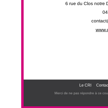
6 rue du Clos notr
04
contact
www.c
Le CRI
Contac
Merci de ne pas répondre à ce cour