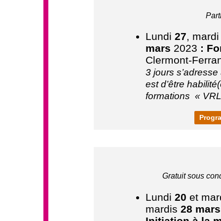
Part
Lundi
27
, mard
mars
2023
: Fo
Clermont-Ferra
3 jours s’adresse 
est d’être habilit
formations
« VRL
Progra
Gratuit sous con
Lundi
20
et mar
mardis
28 mars
Initiation à la