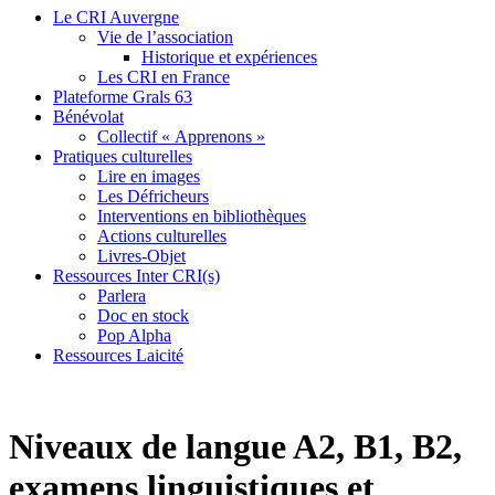
Le CRI Auvergne
Vie de l’association
Historique et expériences
Les CRI en France
Plateforme Grals 63
Bénévolat
Collectif « Apprenons »
Pratiques culturelles
Lire en images
Les Défricheurs
Interventions en bibliothèques
Actions culturelles
Livres-Objet
Ressources Inter CRI(s)
Parlera
Doc en stock
Pop Alpha
Ressources Laicité
Niveaux de langue A2, B1, B2,
examens linguistiques et