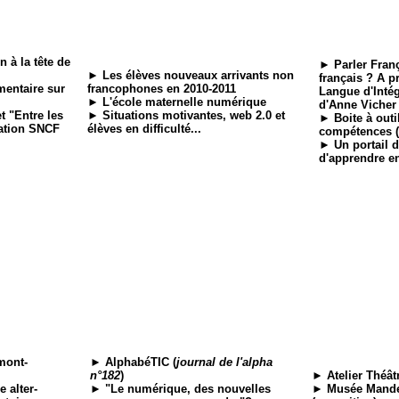
 à la tête de
► Parler Fran
► Les élèves nouveaux arrivants non
français ? A p
mentaire sur
francophones en 2010-2011
Langue d'Intég
► L'école maternelle numérique
d'Anne Vicher
t "Entre les
►
Situations motivantes, web 2.0 et
► Boite à outi
dation SNCF
élèves en difficulté.
..
compétences (
► Un portail d
d'apprendre en
mont-
► AlphabéTIC (
journal de l'alpha
n°182
)
► Atelier Théât
 alter-
► "Le numérique, des nouvelles
► Musée Mande