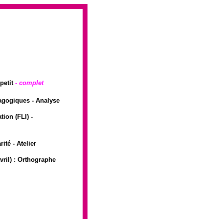
-petit
-
complet
agogiques - Analyse
tion (FLI) -
té - Atelier
vril) : Orthographe