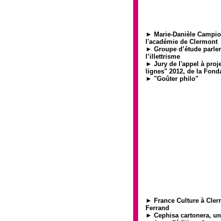
► Marie-Danièle Campion
l'académie de Clermont
►
Groupe d’étude parle
l’illettrisme
► Jury de l'appel à proje
lignes" 2012, de la Fon
► "Goûter philo"
► France Culture à Cler
Ferrand
► Cephisa cartonera, une