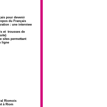
çais pour devenir
ropos du Français
ration : une interview
ls et trousses de
site
)
e sites permettant
 ligne
ral Riomois
t à Riom