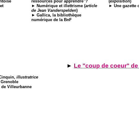
ntoise
ressources pour apprendre"?
(
exposition
)
et
► Numérique et illettrisme (
article
► Une gazette c
de Jean Vanderspelden
)
► Gallica, la bibliothèque
numérique de la BnF
►
Le "coup de coeur" 
Cinquin,
illustratrice
 Grenoble
 de Villeurbanne