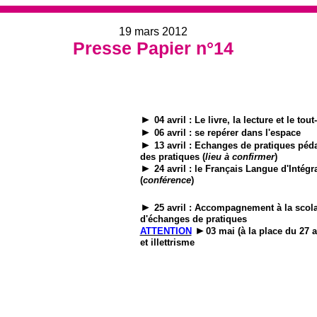
19 mars 2012
Presse Papier n°14
►
04 avril : Le livre, la lecture et le tout
►
06 avril : se repérer dans l'espace
►
13 avril : Echanges de pratiques péd
des pratiques (
lieu à confirmer
)
►
24 avril : le Français Langue d'Intégra
(
conférence
)
►
25 avril : Accompagnement à la scolari
d'échanges de pratiques
►
ATTENTION
03 mai (à la place du 27 a
et illettrisme