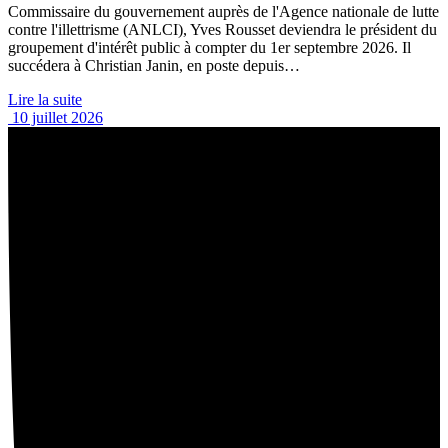
Commissaire du gouvernement auprès de l'Agence nationale de lutte
contre l'illettrisme (ANLCI), Yves Rousset deviendra le président du
groupement d'intérêt public à compter du 1er septembre 2026. Il
succédera à Christian Janin, en poste depuis…
Lire la suite
10 juillet 2026