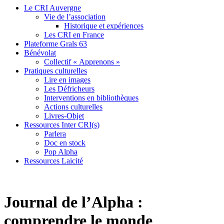
Le CRI Auvergne
Vie de l’association
Historique et expériences
Les CRI en France
Plateforme Grals 63
Bénévolat
Collectif « Apprenons »
Pratiques culturelles
Lire en images
Les Défricheurs
Interventions en bibliothèques
Actions culturelles
Livres-Objet
Ressources Inter CRI(s)
Parlera
Doc en stock
Pop Alpha
Ressources Laicité
Journal de l’Alpha :
comprendre le monde